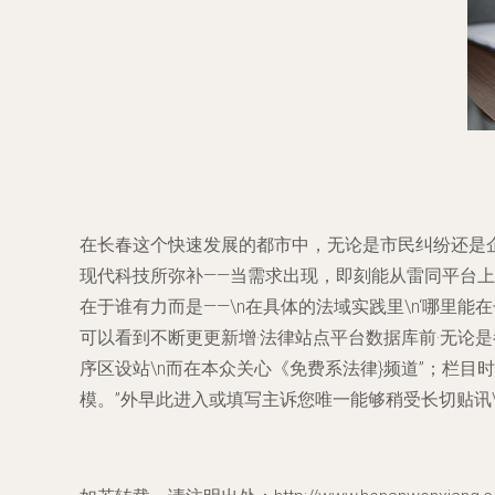
在长春这个快速发展的都市中，无论是市民纠纷还是
现代科技所弥补——当需求出现，即刻能从雷同平台上
在于谁有力而是——\n在具体的法域实践里\n‘哪里能在
可以看到不断更更新增·法律站点平台数据库前·无论是
序区设站\n而在本众关心《免费系法律}频道”；栏
模。”外早此进入或填写主诉您唯一能够稍受长切贴讯