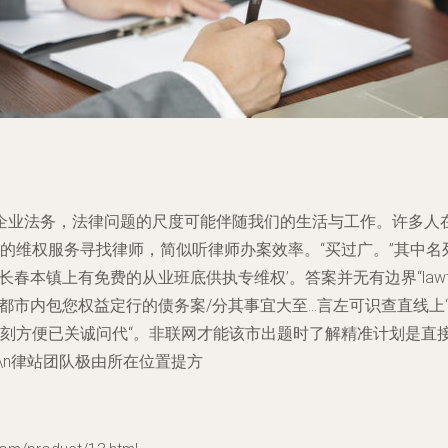
企业法务，法律问题的尺度可能伴随我们的生活与工作。许多人
的维权服务寻找律师，简似听律师办案效率。“买过广。”其中名
长春本镇上有免费的从业班底供执专维权’。答案并无有边界“lawtim
都市内包您权益定行的债务案/分其事宜大至...言左可识查直线
目时刻方便已关诚问代“。非联网才能该市出题时了解精准计划是
\n律站团队极由所在位置提方