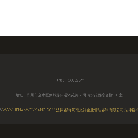
电话：1660323**
地址：郑州市金水区祭城路街道鸿苑路61号清水苑西综合楼201室
26
WWW.HENANWENXIANG.COM
法律咨询
河南文祥企业管理咨询有限公司
法律咨